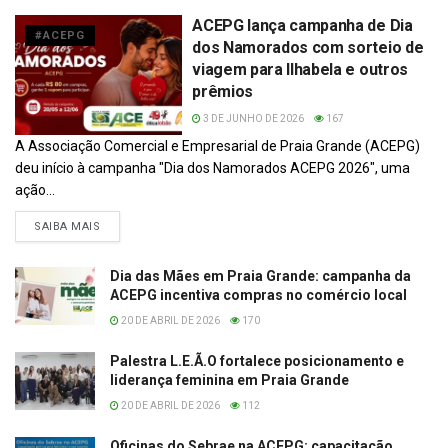
ACEPG lança campanha de Dia
#ACEPG
dos Namorados com sorteio de
viagem para Ilhabela e outros
prêmios
3 DE JUNHO DE 2026
167
A Associação Comercial e Empresarial de Praia Grande (ACEPG)
deu início à campanha "Dia dos Namorados ACEPG 2026", uma
ação...
DETAILS
SAIBA MAIS
Dia das Mães em Praia Grande: campanha da
ACEPG incentiva compras no comércio local
20 DE ABRIL DE 2026
170
Palestra L.E.Ã.O fortalece posicionamento e
liderança feminina em Praia Grande
20 DE ABRIL DE 2026
112
Oficinas do Sebrae na ACEPG: capacitação