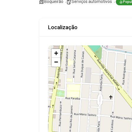
Boqueirão
Serviços automotivos
Popul
Localização
+
−