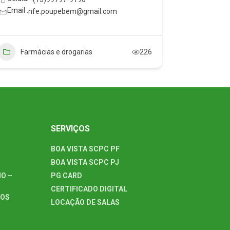
Email :
Email :
nfe.poupebem@gmail.com
em.
Farmácias e drogarias
226
Farmá
SERVIÇOS
BOA VISTA SCPC PF
BOA VISTA SCPC PJ
O –
PG CARD
CERTIFICADO DIGITAL
TOS
LOCAÇÃO DE SALAS