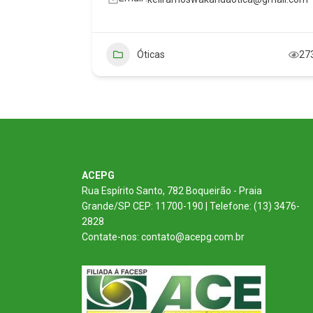
k.com
Óticas
27
s
386
ACEPG
Rua Espírito Santo, 782 Boqueirão - Praia
Grande/SP CEP: 11700-190 | Telefone: (13) 3476-
2828
Contate-nos: contato@acepg.com.br