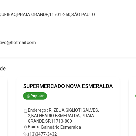
OQUEIRAO,PRAIA GRANDE,11701-260,SÃO PAULO
tivo@hotmail.com
ade
SUPERMERCADO NOVA ESMERALDA
Popular
Endereço : R. ZELIA GIGLIOTI GALVES,
2,BALNEARIO ESMERALDA, PRAIA
GRANDE,SP,11713-800
Bairro :
Balneário Esmeralda
(13)3477-3432