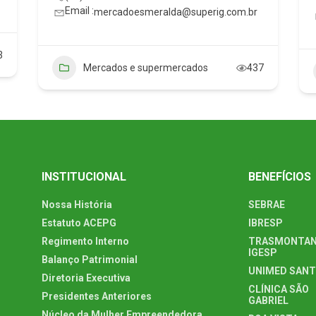
Email :
mercadoesmeralda@superig.com.br
3
Mercados e supermercados
437
INSTITUCIONAL
BENEFÍCIOS
Nossa História
SEBRAE
Estatuto ACEPG
IBRESP
Regimento Interno
TRASMONTAN
IGESP
Balanço Patrimonial
UNIMED SAN
Diretoria Executiva
CLÍNICA SÃO
Presidentes Anteriores
GABRIEL
Núcleo da Mulher Empreendedora