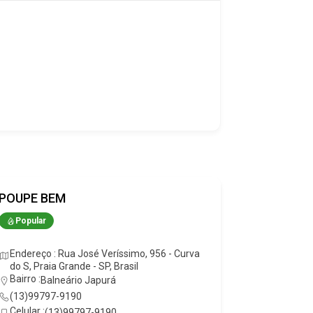
POUPE BEM
DROGARI
Popular
Popular
Endereço : Rua José Veríssimo, 956 - Curva
Endereço 
do S, Praia Grande - SP, Brasil
Vila Tupi, 
Bairro :
Bairro :
Balneário Japurá
Vil
(13)99797-9190
(13)3471
Celular :
Celular :
(13)99797-9190
(