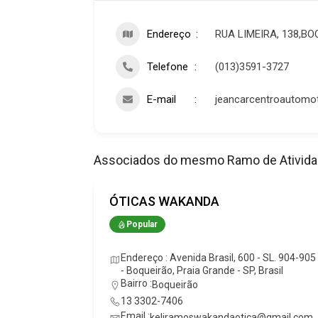
Endereço
RUA LIMEIRA, 138,B
Telefone
(013)3591-3727
E-mail
jeancarcentroautomo
Associados do mesmo Ramo de Ativid
 PRAIA
ÓTICAS WAKANDA
Popular
Endereço : Avenida Brasil, 600 - SL. 904-905
- Boqueirão, Praia Grande - SP, Brasil
dor, 4472 -
Bairro :
Boqueirão
 Brasil
13 3302-7406
Email :
keliramoswakandaotica@gmail.com