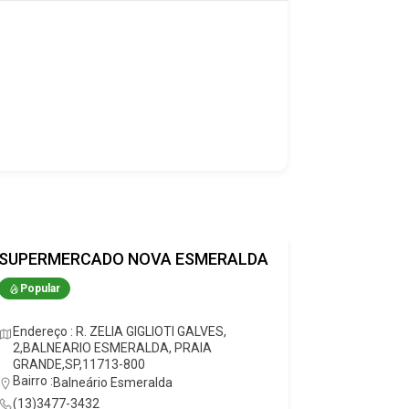
SUPERMERCADO NOVA ESMERALDA
POUPE B
Popular
Popular
Endereço : R. ZELIA GIGLIOTI GALVES,
Endereço 
2,BALNEARIO ESMERALDA, PRAIA
do S, Prai
GRANDE,SP,11713-800
Bairro :
Ba
Bairro :
Balneário Esmeralda
(13)9979
(13)3477-3432
Celular :
(