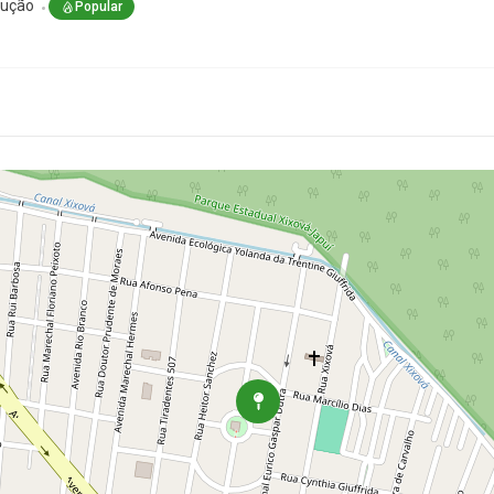
rução
Popular