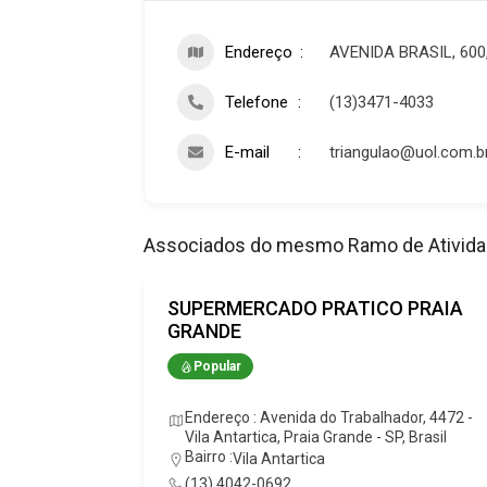
Endereço
AVENIDA BRASIL, 60
Telefone
(13)3471-4033
E-mail
triangulao@uol.com.b
Associados do mesmo Ramo de Ativid
TRUÇÃO
SUPERMERCADO PRATICO PRAIA
GRANDE
 1191 - Vila
Popular
asil
Endereço : Avenida do Trabalhador, 4472 -
Vila Antartica, Praia Grande - SP, Brasil
te.com.br
Bairro :
Vila Antartica
(13) 4042-0692