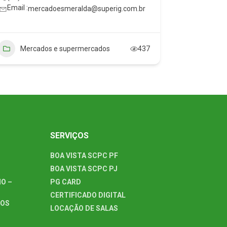
Email :
mercadoesmeralda@superig.com.br
Email :
nf
Mercados e supermercados
437
Farmá
SERVIÇOS
BOA VISTA SCPC PF
BOA VISTA SCPC PJ
O –
PG CARD
CERTIFICADO DIGITAL
TOS
LOCAÇÃO DE SALAS