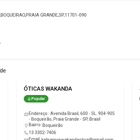
0,BOQUEIRAO,PRAIA GRANDE,SP,11701-090
r
ade
ÓTICAS WAKANDA
Popular
Endereço : Avenida Brasil, 600 - SL. 904-905
- Boqueirão, Praia Grande - SP, Brasil
Bairro :
Boqueirão
13 3302-7406
Email :
keliramoswakandaotica@gmail.com