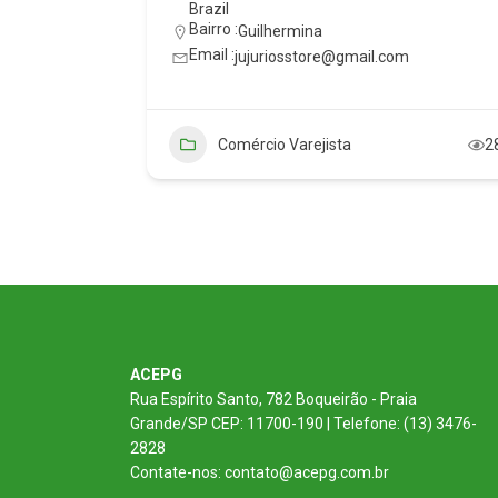
Brazil
Bairro :
Guilhermina
Email :
jujuriosstore@gmail.com
.com.br
Comércio Varejista
2
27
ACEPG
Rua Espírito Santo, 782 Boqueirão - Praia
Grande/SP CEP: 11700-190 | Telefone: (13) 3476-
2828
Contate-nos: contato@acepg.com.br