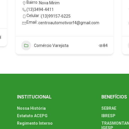
Bairro :
Nova Mirim
(13)3494-4411
Celular :
(13)99157-6225
Email :
centroautomotivorf4@gmail.com
8
Comércio Varejista
84
INSTITUCIONAL
BENEFÍCIOS
Nossa História
SEBRAE
Estatuto ACEPG
IBRESP
Regimento Interno
TRASMONTAN
IGESP