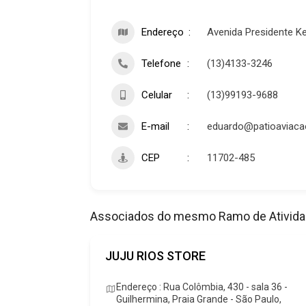
Endereço
Avenida Presidente Ke
Telefone
(13)4133-3246
Celular
(13)99193-9688
E-mail
eduardo@patioaviaca
CEP
11702-485
Associados do mesmo Ramo de Ativid
JUJU RIOS STORE
Kennedy,
Endereço : Rua Colômbia, 430 - sala 36 -
de - São
Guilhermina, Praia Grande - São Paulo,