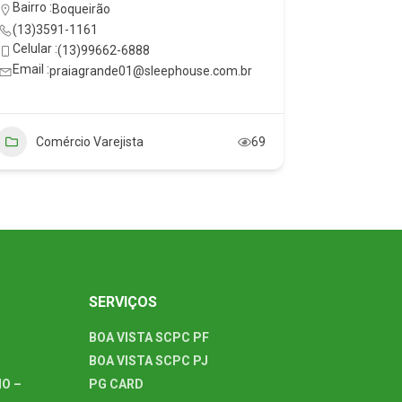
Endereço 
Bairro :
Boqueirão
195 - Vila
(13)3591-1161
Bairro :
Vil
Celular :
(13)99662-6888
(13)3596
Email :
praiagrande01@sleephouse.com.br
Email :
loj
Comércio Varejista
69
Comér
SERVIÇOS
BOA VISTA SCPC PF
BOA VISTA SCPC PJ
O –
PG CARD