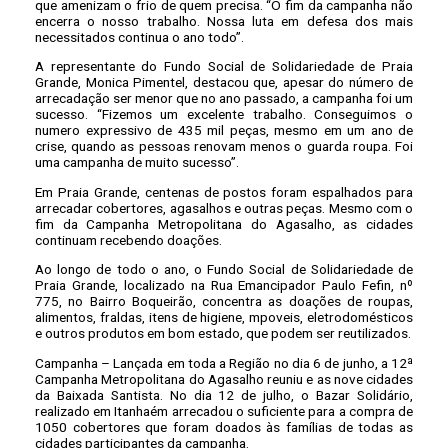
que amenizam o frio de quem precisa. “O fim da campanha não
encerra o nosso trabalho. Nossa luta em defesa dos mais
necessitados continua o ano todo”.
A representante do Fundo Social de Solidariedade de Praia
Grande, Monica Pimentel, destacou que, apesar do número de
arrecadação ser menor que no ano passado, a campanha foi um
sucesso. “Fizemos um excelente trabalho. Conseguimos o
numero expressivo de 435 mil peças, mesmo em um ano de
crise, quando as pessoas renovam menos o guarda roupa. Foi
uma campanha de muito sucesso”.
Em Praia Grande, centenas de postos foram espalhados para
arrecadar cobertores, agasalhos e outras peças. Mesmo com o
fim da Campanha Metropolitana do Agasalho, as cidades
continuam recebendo doações.
Ao longo de todo o ano, o Fundo Social de Solidariedade de
Praia Grande, localizado na Rua Emancipador Paulo Fefin, nº
775, no Bairro Boqueirão, concentra as doações de roupas,
alimentos, fraldas, itens de higiene, mpoveis, eletrodomésticos
e outros produtos em bom estado, que podem ser reutilizados.
Campanha – Lançada em toda a Região no dia 6 de junho, a 12ª
Campanha Metropolitana do Agasalho reuniu e as nove cidades
da Baixada Santista. No dia 12 de julho, o Bazar Solidário,
realizado em Itanhaém arrecadou o suficiente para a compra de
1050 cobertores que foram doados às famílias de todas as
cidades participantes da campanha.