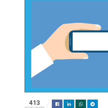
413
VISUALIZAÇÕES