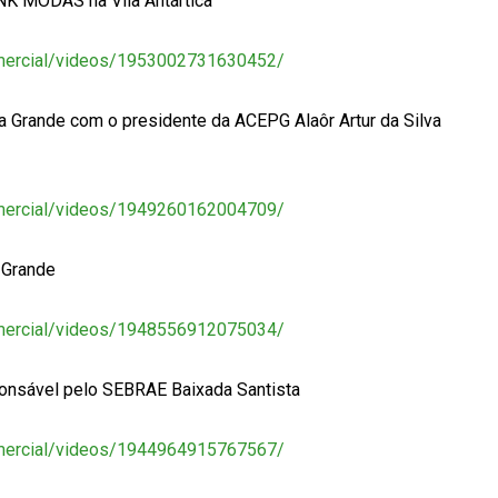
INK MODAS na Vila Antártica
mercial/videos/1953002731630452/
 Grande com o presidente da ACEPG Alaôr Artur da Silva
mercial/videos/1949260162004709/
 Grande
mercial/videos/1948556912075034/
onsável pelo SEBRAE Baixada Santista
mercial/videos/1944964915767567/