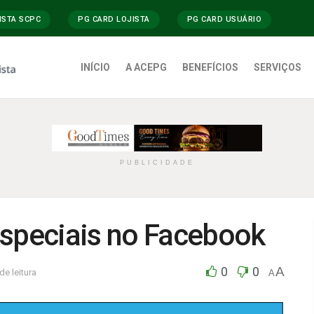
ISTA SCPC
PG CARD LOJISTA
PG CARD USUÁRIO
INÍCIO
A ACEPG
BENEFÍCIOS
SERVIÇOS
PUBLICIDADE
especiais no Facebook
0
0
A
de leitura
A