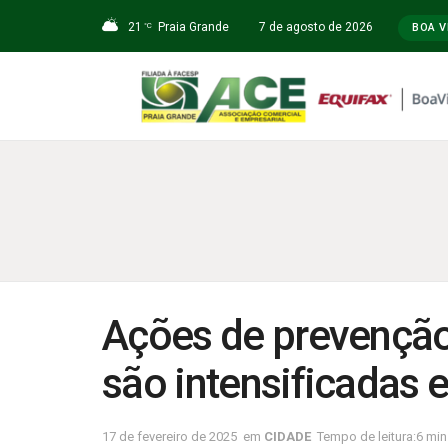
21
Praia Grande
7 de agosto de 2026
°C
BOA V
Ações de prevençã
são intensificadas 
17 de fevereiro de 2025
em
CIDADE
Tempo de leitura:6 mins