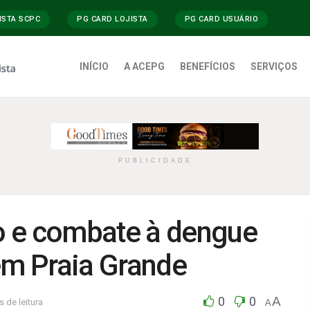
ISTA SCPC
PG CARD LOJISTA
PG CARD USUÁRIO
INÍCIO
A ACEPG
BENEFÍCIOS
SERVIÇOS
PUBLICIDADE
o e combate à dengue
em Praia Grande
0
0
A
 de leitura
A