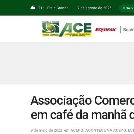
21
Praia Grande
7 de agosto de 2026
°C
BOA V
Associação Comerci
em café da manhã 
9 de maio de 2022
em
ACEPG
,
ACONTECE NA ACEPG
,
EV