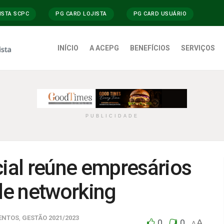
ISTA SCPC
PG CARD LOJISTA
PG CARD USUÁRIO
INÍCIO
A ACEPG
BENEFÍCIOS
SERVIÇOS
PUBLICIDADE
al reúne empresários
de networking
ENTOS
,
GESTÃO 2021/2023
0
0
A
A