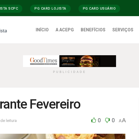
ISTA SCPC
PG CARD LOJISTA
PG CARD USUÁRIO
INÍCIO
A ACEPG
BENEFÍCIOS
SERVIÇOS
PUBLICIDADE
rante Fevereiro
0
0
A
de leitura
A