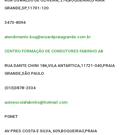
RUA OSWALDO DE OLIVEIRA, 274,BOQUEIRAO,PRAIA
GRANDE,SP,11701-120
3473-8094
atendimento.boq@wizardpraiagrande.com.br
CENTRO FORMAÇÃO DE CONDUTORES FABINHO AB
RUA DANTE CHINI 186,VILA ANTARTICA,11721-040,PRAIA
GRANDE,SÃO PAULO
(013)3878-2334
autoescolafabinho@hotmail.com
PGNET
AV.PRES.COSTA E SILVA, 609,BOQUEIRAO,PRAIA