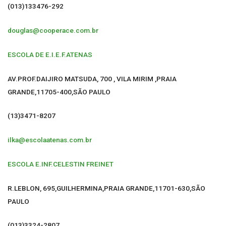
(013)133476-292
douglas@cooperace.com.br
ESCOLA DE E.I.E.F.ATENAS
AV.PROF.DAIJIRO MATSUDA, 700 , VILA MIRIM ,PRAIA
GRANDE,11705-400,SÃO PAULO
(13)3471-8207
ilka@escolaatenas.com.br
ESCOLA E.INF.CELESTIN FREINET
R.LEBLON, 695,GUILHERMINA,PRAIA GRANDE,11701-630,SÃO
PAULO
(013)3324-2807