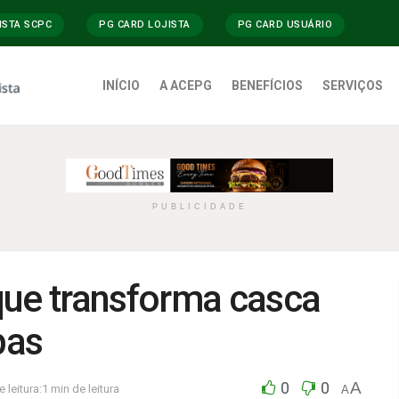
ISTA SCPC
PG CARD LOJISTA
PG CARD USUÁRIO
INÍCIO
A ACEPG
BENEFÍCIOS
SERVIÇOS
PUBLICIDADE
que transforma casca
pas
0
0
A
leitura:1 min de leitura
A