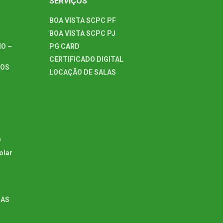
SERVIÇOS
BOA VISTA SCPC PF
BOA VISTA SCPC PJ
O –
PG CARD
CERTIFICADO DIGITAL
TOS
LOCAÇÃO DE SALAS
O
olar
GAS