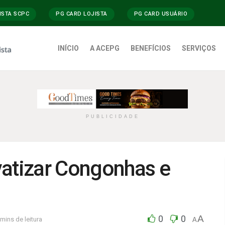
ISTA SCPC
PG CARD LOJISTA
PG CARD USUÁRIO
INÍCIO
A ACEPG
BENEFÍCIOS
SERVIÇOS
PUBLICIDADE
vatizar Congonhas e
0
0
A
mins de leitura
A