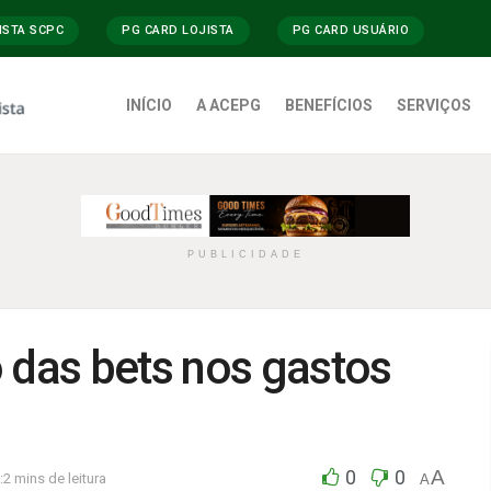
ISTA SCPC
PG CARD LOJISTA
PG CARD USUÁRIO
INÍCIO
A ACEPG
BENEFÍCIOS
SERVIÇOS
PUBLICIDADE
 das bets nos gastos
0
0
A
:2 mins de leitura
A