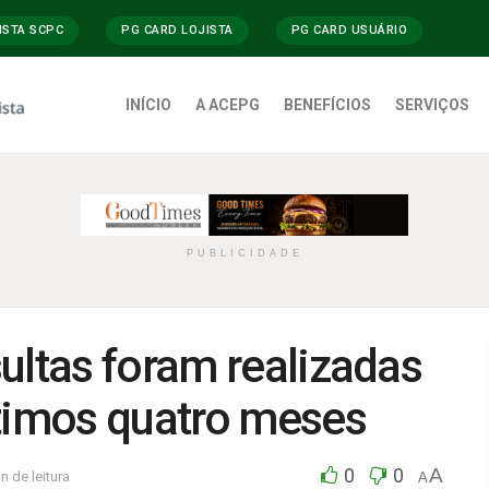
ISTA SCPC
PG CARD LOJISTA
PG CARD USUÁRIO
INÍCIO
A ACEPG
BENEFÍCIOS
SERVIÇOS
PUBLICIDADE
ultas foram realizadas
ltimos quatro meses
0
0
A
n de leitura
A