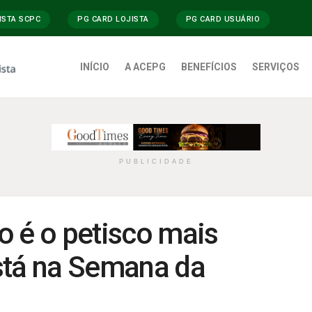
ISTA SCPC
PG CARD LOJISTA
PG CARD USUÁRIO
INÍCIO
A ACEPG
BENEFÍCIOS
SERVIÇOS
PUBLICIDADE
o é o petisco mais
stá na Semana da