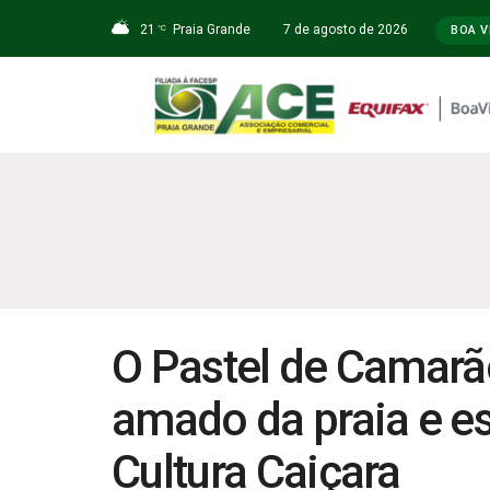
21
Praia Grande
7 de agosto de 2026
°C
BOA V
O Pastel de Camarã
amado da praia e e
Cultura Caiçara