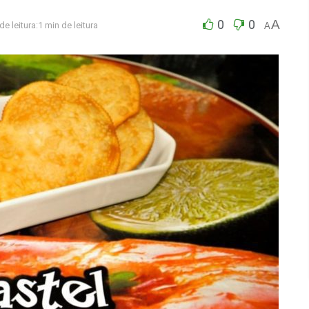
0
0
A
e leitura:1 min de leitura
A