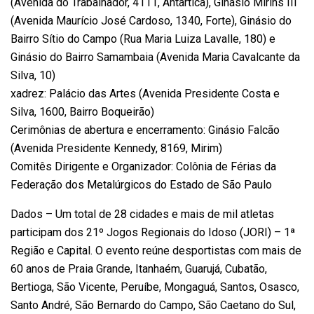
(Avenida do Trabalhador, 4111, Antártica), Ginásio Mirins III
(Avenida Maurício José Cardoso, 1340, Forte), Ginásio do
Bairro Sítio do Campo (Rua Maria Luiza Lavalle, 180) e
Ginásio do Bairro Samambaia (Avenida Maria Cavalcante da
Silva, 10)
xadrez: Palácio das Artes (Avenida Presidente Costa e
Silva, 1600, Bairro Boqueirão)
Cerimônias de abertura e encerramento: Ginásio Falcão
(Avenida Presidente Kennedy, 8169, Mirim)
Comitês Dirigente e Organizador: Colônia de Férias da
Federação dos Metalúrgicos do Estado de São Paulo
Dados – Um total de 28 cidades e mais de mil atletas
participam dos 21º Jogos Regionais do Idoso (JORI) – 1ª
Região e Capital. O evento reúne desportistas com mais de
60 anos de Praia Grande, Itanhaém, Guarujá, Cubatão,
Bertioga, São Vicente, Peruíbe, Mongaguá, Santos, Osasco,
Santo André, São Bernardo do Campo, São Caetano do Sul,