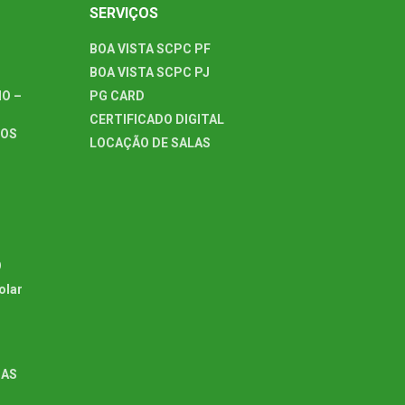
SERVIÇOS
BOA VISTA SCPC PF
BOA VISTA SCPC PJ
O –
PG CARD
CERTIFICADO DIGITAL
TOS
LOCAÇÃO DE SALAS
O
olar
GAS