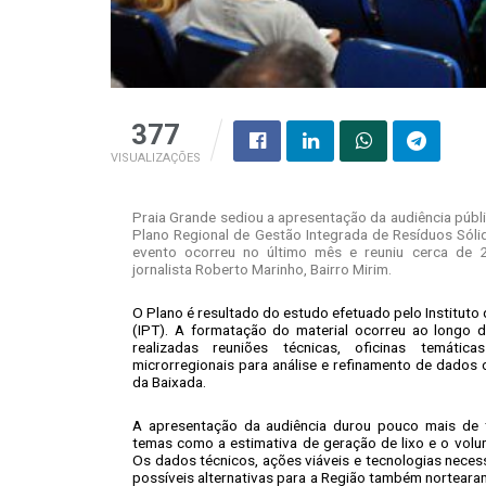
377
VISUALIZAÇÕES
Praia Grande sediou a apresentação da audiência públ
Plano Regional de Gestão Integrada de Resíduos Sóli
evento ocorreu no último mês e reuniu cerca de 
jornalista Roberto Marinho, Bairro Mirim.
O Plano é resultado do estudo efetuado pelo Instituto
(IPT). A formatação do material ocorreu ao longo 
realizadas reuniões técnicas, oficinas temática
microrregionais para análise e refinamento de dados 
da Baixada.
A apresentação da audiência durou pouco mais de t
temas como a estimativa de geração de lixo e o volu
Os dados técnicos, ações viáveis e tecnologias neces
possíveis alternativas para a Região também nortearam