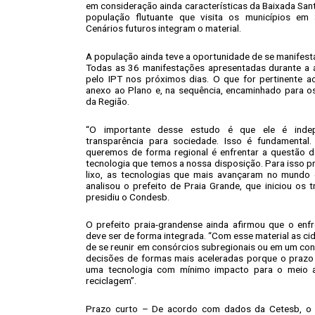
em consideração ainda características da Baixada Sant
população flutuante que visita os municípios em
Cenários futuros integram o material.
A população ainda teve a oportunidade de se manifesta
Todas as 36 manifestações apresentadas durante a a
pelo IPT nos próximos dias. O que for pertinente ao
anexo ao Plano e, na sequência, encaminhado para os
da Região.
“O importante desse estudo é que ele é inde
transparência para sociedade. Isso é fundamental.
queremos de forma regional é enfrentar a questão do
tecnologia que temos a nossa disposição. Para isso p
lixo, as tecnologias que mais avançaram no mundo 
analisou o prefeito de Praia Grande, que iniciou os
presidiu o Condesb.
O prefeito praia-grandense ainda afirmou que o en
deve ser de forma integrada. “Com esse material as ci
de se reunir em consórcios subregionais ou em um con
decisões de formas mais aceleradas porque o prazo
uma tecnologia com mínimo impacto para o meio a
reciclagem”.
Prazo curto – De acordo com dados da Cetesb, o At