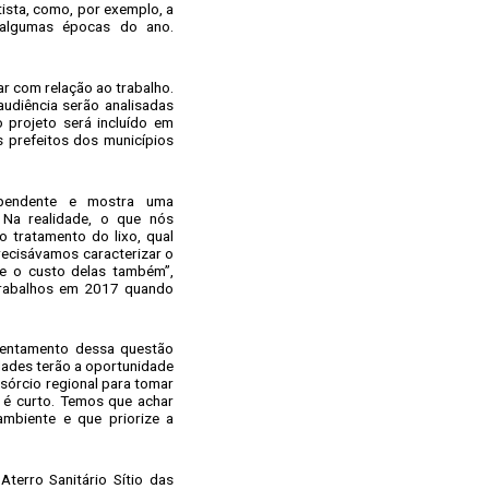
ista, como, por exemplo, a
 algumas épocas do ano.
r com relação ao trabalho.
udiência serão analisadas
 projeto será incluído em
 prefeitos dos municípios
pendente e mostra uma
 Na realidade, o que nós
 tratamento do lixo, qual
recisávamos caracterizar o
e o custo delas também”,
 trabalhos em 2017 quando
frentamento dessa questão
dades terão a oportunidade
sórcio regional para tomar
 é curto. Temos que achar
mbiente e que priorize a
erro Sanitário Sítio das