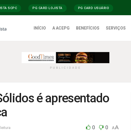
ISTA SCPC
PG CARD LOJISTA
PG CARD USUÁRIO
INÍCIO
A ACEPG
BENEFÍCIOS
SERVIÇOS
PUBLICIDADE
Sólidos é apresentado
ca
0
0
A
leitura
A