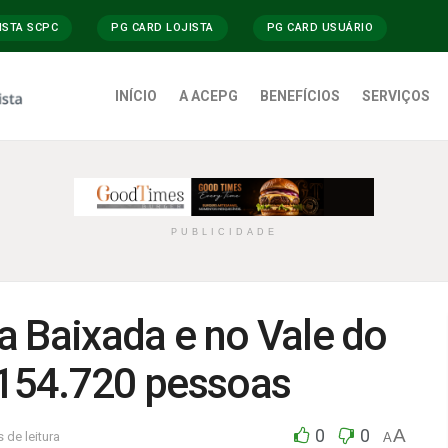
ISTA SCPC
PG CARD LOJISTA
PG CARD USUÁRIO
INÍCIO
A ACEPG
BENEFÍCIOS
SERVIÇOS
PUBLICIDADE
a Baixada e no Vale do
.154.720 pessoas
0
0
A
 de leitura
A