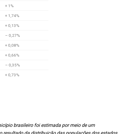
+ 1%
+ 1,74%
+ 0,13%
– 0,27%
+ 0,08%
+ 0,66%
– 0,35%
+ 0,73%
cípio brasileiro foi estimada por meio de um
 resultado da distribuição das populações dos estados,