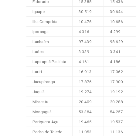
Eldorado
15.388
15.436
Iguape
30.519
30.644
Ilha Comprida
10.476
10.656
Iporanga
4.316
4.299
Itanhaém
97.439
98.629
Itaóca
3.339
3.341
Itapirapuã Paulista
4.161
4.186
Itariri
16.913
17.062
Jacupiranga
17.876
17.900
Juquiá
19.274
19.192
Miracatu
20.409
20.288
Mongaguá
53.384
54.257
Pariquera-Açu
19.465
19.537
Pedro de Toledo
11.053
11.136