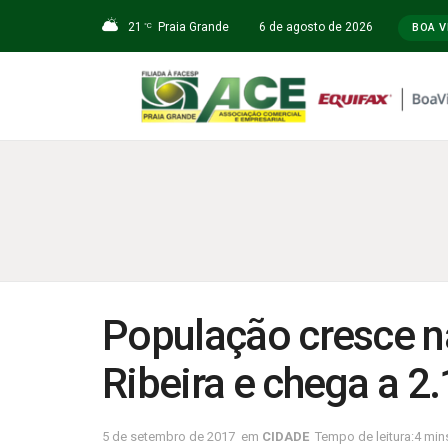
21
Praia Grande
6 de agosto de 2026
°C
BOA V
População cresce n
Ribeira e chega a 2
5 de setembro de 2017
em
CIDADE
Tempo de leitura:4 mins