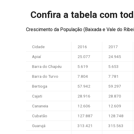
Confira a tabela com to
Crescimento da População (Baixada e Vale do Ribei
Cidade
2016
2017
Apiaí
25.077
24.945
Barra do Chapéu
5.619
5.653
Barra do Turvo
7.804
7.781
Bertioga
57.942
59.297
Cajati
28.916
28.870
Cananeia
12.606
12.609
Cubatão
127.887
128.748
Guarujá
313.421
315.563