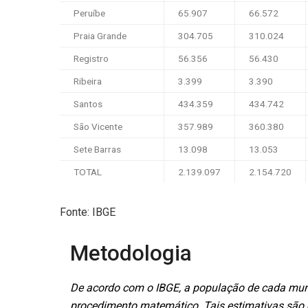
Peruíbe
65.907
66.572
Praia Grande
304.705
310.024
Registro
56.356
56.430
Ribeira
3.399
3.390
Santos
434.359
434.742
São Vicente
357.989
360.380
Sete Barras
13.098
13.053
TOTAL
2.139.097
2.154.720
Fonte: IBGE
Metodologia
De acordo com o IBGE, a população de cada muni
procedimento matemático. Tais estimativas são o