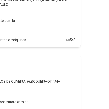
 DE ALMEIDA VINHAS, 2.579,AVIACAO,PRAIA
PAULO
to.com.br
ntos e máquinas
543
RLOS DE OLIVEIRA 56,BOQUEIRAO,PRAIA
nstrutora.com.br