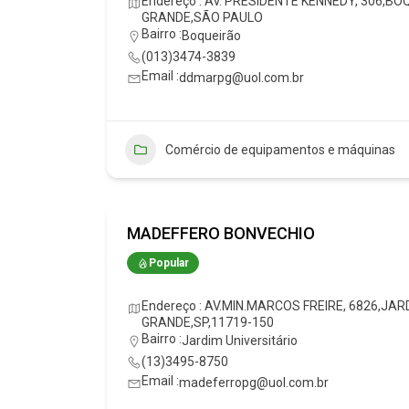
Endereço : AV. PRESIDENTE KENNEDY, 306,B
GRANDE,SÃO PAULO
Bairro :
Boqueirão
(013)3474-3839
Email :
ddmarpg@uol.com.br
Comércio de equipamentos e máquinas
MADEFFERO BONVECHIO
Popular
Endereço : AV.MIN.MARCOS FREIRE, 6826,JA
GRANDE,SP,11719-150
Bairro :
Jardim Universitário
(13)3495-8750
Email :
madeferropg@uol.com.br