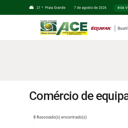
21
Praia Grande
7 de agosto de 2026
°C
BOA V
Comércio de equip
8
Associado(s) encontrado(s)