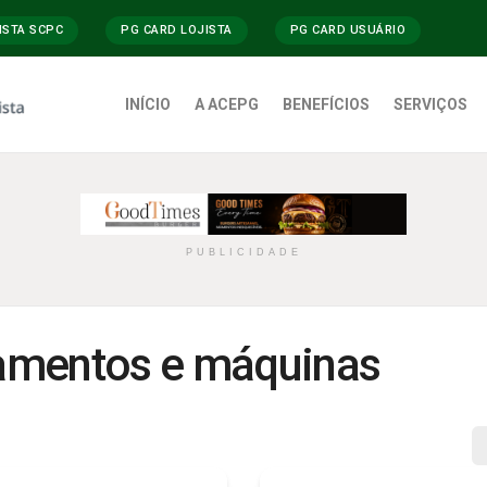
ISTA SCPC
PG CARD LOJISTA
PG CARD USUÁRIO
INÍCIO
A ACEPG
BENEFÍCIOS
SERVIÇOS
PUBLICIDADE
amentos e máquinas