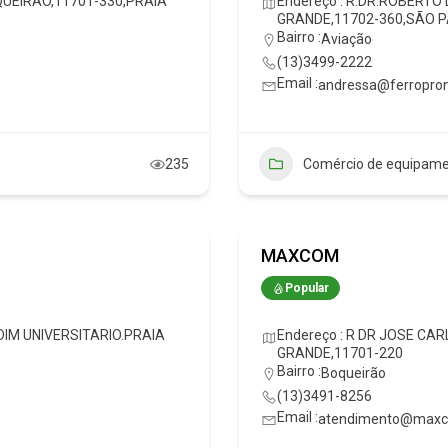
OQUEIRAO,11701-330,PRAIA
Endereço : R.DR.ROBERTO
GRANDE,11702-360,SÃO 
Bairro :
Aviação
(13)3499-2222
Email :
andressa@ferropron
235
Comércio de equipame
MAXCOM
Popular
RDIM UNIVERSITARIO.PRAIA
Endereço : R DR JOSE CA
GRANDE,11701-220
Bairro :
Boqueirão
(13)3491-8256
Email :
atendimento@maxco