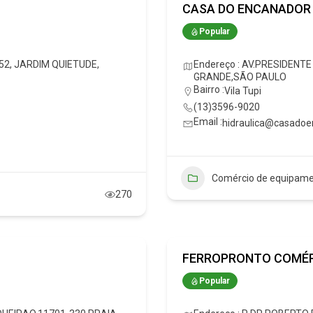
CASA DO ENCANADOR
Popular
52, JARDIM QUIETUDE,
Endereço : AV.PRESIDENTE
GRANDE,SÃO PAULO
Bairro :
Vila Tupi
(13)3596-9020
Email :
hidraulica@casadoe
Comércio de equipame
270
FERROPRONTO COMÉR
Popular