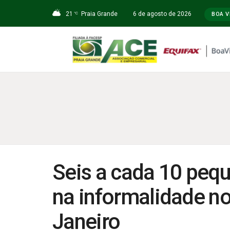
21
Praia Grande
6 de agosto de 2026
°C
BOA V
Seis a cada 10 peq
na informalidade no
Janeiro