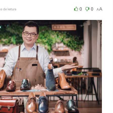
0
0
A
s de leitura
A