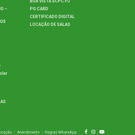
BOA VISTA SCPC PJ
O –
PG CARD
CERTIFICADO DIGITAL
TOS
LOCAÇÃO DE SALAS
O
olar
GAS
icação
Atendimento
Regras WhatsApp