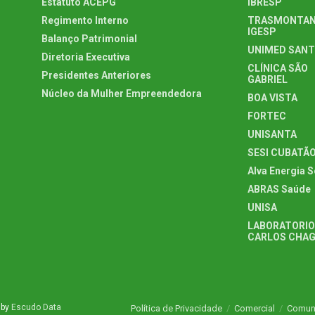
Estatuto ACEPG
IBRESP
Regimento Interno
TRASMONTAN
IGESP
Balanço Patrimonial
UNIMED SAN
Diretoria Executiva
CLÍNICA SÃO
Presidentes Anteriores
GABRIEL
Núcleo da Mulher Empreendedora
BOA VISTA
FORTEC
UNISANTA
SESI CUBATÃ
Alva Energia S
ABRAS Saúde
UNISA
LABORATORIO
CARLOS CHA
 by
Escudo Data
Política de Privacidade
Comercial
Comun