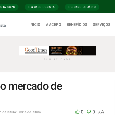
ISTA SCPC
PG CARD LOJISTA
PG CARD USUÁRIO
INÍCIO
A ACEPG
BENEFÍCIOS
SERVIÇOS
PUBLICIDADE
 o mercado de
0
0
A
 de leitura:3 mins de leitura
A