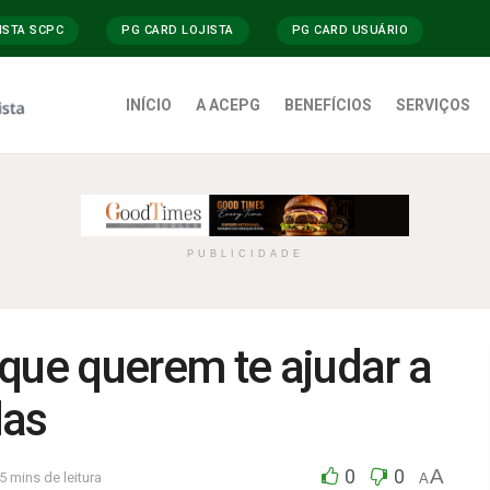
ISTA SCPC
PG CARD LOJISTA
PG CARD USUÁRIO
INÍCIO
A ACEPG
BENEFÍCIOS
SERVIÇOS
PUBLICIDADE
que querem te ajudar a
das
0
0
A
5 mins de leitura
A