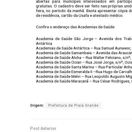
abertas para munícipes interessados em participa
gratuitas. O cadastro deve ser feito nas próprias uni
feira, no período da manhã. Basta apresentar cópia 
de residência, cartão da Usafa e atestado médico.
Confira o endereço das Academias de Saúde:
Academia de Saúde São Jorge – Avenida dos Trabal
Antártica
Academias de Saúde Antártica – Rua Samuel Aunweor, s
Academia de Saúde Samambaia – Avenida das Araucár
Academia de Saúde Aloha – Rua Walter Feliciano, s/nº,
Academia de Saúde Ocian – Rua José Jorge, s/nº, Oci
Academia de Saúde Santa Marina – Rua Particular Anh
Academia de Saúde Esmeralda II –Rua Hugo de Carvalh
Academia de Saúde Melvi – Rua Leopoldo Augusto Migu
Academia de Saúde Maracanã – Rua César Rodrigues, 
Origem:
Prefeitura de Praia Grande
Post Anterior