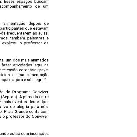
an. Esses espaços buscam
m acompanhamento de um
 alimentação depois de
participantes que estavam
ós frequentarem as aulas.
amos também palestras e
 explicou o professor da
ta, um dos mais animados
fazer atividades aqui na
ertensão coronária grave,
cícios e uma alimentação
qui e agora é só alegria”.
ade do Programa Conviver
(Sepros). A parceria entre
 mais eventos deste tipo.
tivo de alegria para nós,
o. Praia Grande conta com
u o professor do Conviver,
ande estão com inscrições