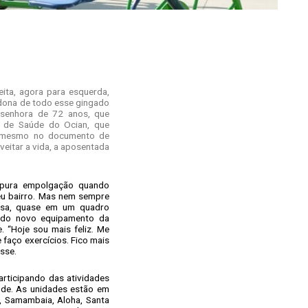
eita, agora para esquerda,
 dona de todo esse gingado
 senhora de 72 anos, que
a de Saúde do Ocian, que
ó mesmo no documento de
veitar a vida, a aposentada
 pura empolgação quando
eu bairro. Mas nem sempre
asa, quase em um quadro
 do novo equipamento da
. “Hoje sou mais feliz. Me
 faço exercícios. Fico mais
isse.
articipando das atividades
de. As unidades estão em
a, Samambaia, Aloha, Santa