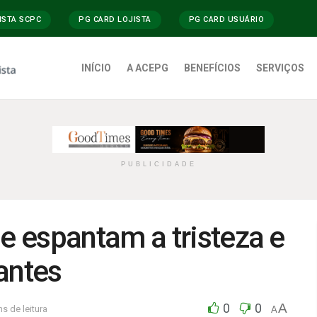
ISTA SCPC
PG CARD LOJISTA
PG CARD USUÁRIO
INÍCIO
A ACEPG
BENEFÍCIOS
SERVIÇOS
PUBLICIDADE
 espantam a tristeza e
antes
0
0
A
s de leitura
A