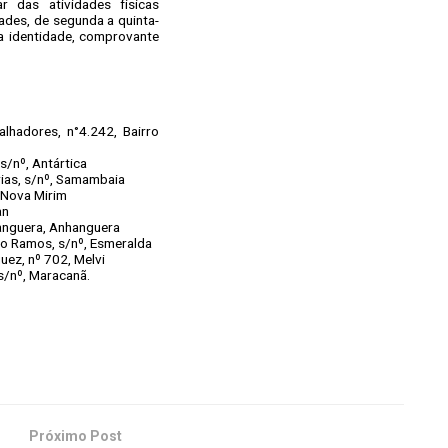
r das atividades físicas
dades, de segunda a quinta-
da identidade, comprovante
hadores, n°4.242, Bairro
/nº, Antártica
ias, s/nº, Samambaia
 Nova Mirim
an
anguera, Anhanguera
o Ramos, s/nº, Esmeralda
ez, nº 702, Melvi
s/nº, Maracanã.
Próximo Post