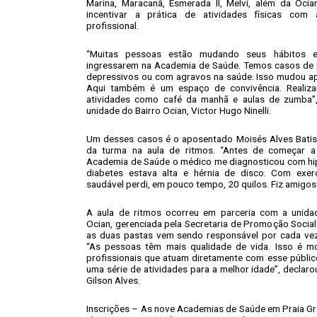
Marina, Maracanã, Esmerada II, Melvi, além da Oci
incentivar a prática de atividades físicas co
profissional.
“Muitas pessoas estão mudando seus hábitos e
ingressarem na Academia de Saúde. Temos casos de 
depressivos ou com agravos na saúde. Isso mudou ap
Aqui também é um espaço de convivência. Realiz
atividades como café da manhã e aulas de zumba”,
unidade do Bairro Ocian, Victor Hugo Ninelli.
Um desses casos é o aposentado Moisés Alves Batis
da turma na aula de ritmos. “Antes de começar a 
Academia de Saúde o médico me diagnosticou com hip
diabetes estava alta e hérnia de disco. Com exer
saudável perdi, em pouco tempo, 20 quilos. Fiz amigos a
A aula de ritmos ocorreu em parceria com a unid
Ocian, gerenciada pela Secretaria de Promoção Social 
as duas pastas vem sendo responsável por cada vez
“As pessoas têm mais qualidade de vida. Isso é mo
profissionais que atuam diretamente com esse públic
uma série de atividades para a melhor idade”, declaro
Gilson Alves.
Inscrições – As nove Academias de Saúde em Praia Gr