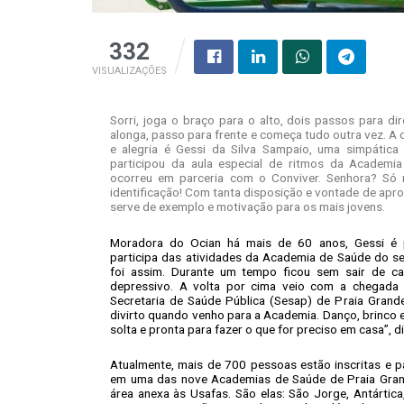
332
VISUALIZAÇÕES
Sorri, joga o braço para o alto, dois passos para dir
alonga, passo para frente e começa tudo outra vez. A
e alegria é Gessi da Silva Sampaio, uma simpática
participou da aula especial de ritmos da Academi
ocorreu em parceria com o Conviver. Senhora? S
identificação! Com tanta disposição e vontade de apro
serve de exemplo e motivação para os mais jovens.
Moradora do Ocian há mais de 60 anos, Gessi é
participa das atividades da Academia de Saúde do s
foi assim. Durante um tempo ficou sem sair de c
depressivo. A volta por cima veio com a chegada
Secretaria de Saúde Pública (Sesap) de Praia Grande
divirto quando venho para a Academia. Danço, brinco e
solta e pronta para fazer o que for preciso em casa”, d
Atualmente, mais de 700 pessoas estão inscritas e p
em uma das nove Academias de Saúde de Praia Gran
área anexa às Usafas. São elas: São Jorge, Antártic