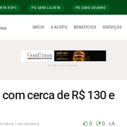
ISTA SCPC
PG CARD LOJISTA
PG CARD USUÁRIO
INÍCIO
A ACEPG
BENEFÍCIOS
SERVIÇOS
PUBLICIDADE
 com cerca de R$ 130 e
0
0
A
 leitura:1 min de leitura
A