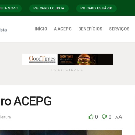
ISTA SCPC
PG CARD LOJISTA
PG CARD USUÁRIO
INÍCIO
A ACEPG
BENEFÍCIOS
SERVIÇOS
PUBLICIDADE
bro ACEPG
0
0
A
leitura
A