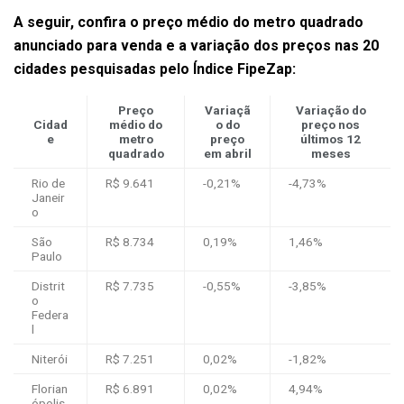
A seguir, confira o preço médio do metro quadrado
anunciado para venda e a variação dos preços nas 20
cidades pesquisadas pelo Índice FipeZap:
Preço
Variaçã
Variação do
Cidad
médio do
o do
preço nos
e
metro
preço
últimos 12
quadrado
em abril
meses
Rio de
R$ 9.641
-0,21%
-4,73%
Janeir
o
São
R$ 8.734
0,19%
1,46%
Paulo
Distrit
R$ 7.735
-0,55%
-3,85%
o
Federa
l
Niterói
R$ 7.251
0,02%
-1,82%
Florian
R$ 6.891
0,02%
4,94%
ópolis