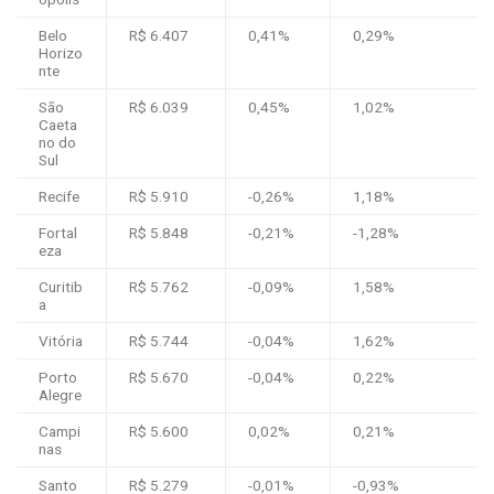
Belo
R$ 6.407
0,41%
0,29%
Horizo
nte
São
R$ 6.039
0,45%
1,02%
Caeta
no do
Sul
Recife
R$ 5.910
-0,26%
1,18%
Fortal
R$ 5.848
-0,21%
-1,28%
eza
Curitib
R$ 5.762
-0,09%
1,58%
a
Vitória
R$ 5.744
-0,04%
1,62%
Porto
R$ 5.670
-0,04%
0,22%
Alegre
Campi
R$ 5.600
0,02%
0,21%
nas
Santo
R$ 5.279
-0,01%
-0,93%