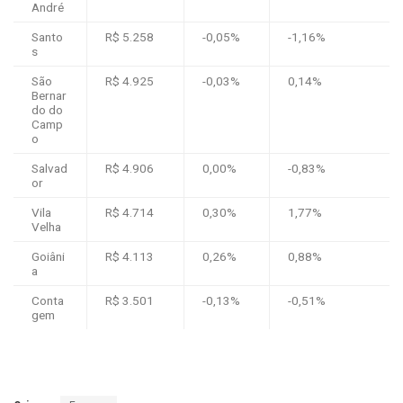
André
Santo
R$ 5.258
-0,05%
-1,16%
s
São
R$ 4.925
-0,03%
0,14%
Bernar
do do
Camp
o
Salvad
R$ 4.906
0,00%
-0,83%
or
Vila
R$ 4.714
0,30%
1,77%
Velha
Goiâni
R$ 4.113
0,26%
0,88%
a
Conta
R$ 3.501
-0,13%
-0,51%
gem